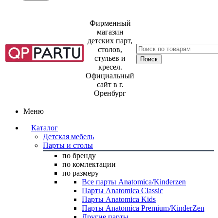
Фирменный
магазин
детских парт,
столов,
стульев и
кресел.
Официальный
сайт в г.
Оренбург
Меню
Каталог
Детская мебель
Парты и столы
по бренду
по комлектации
по размеру
Все парты Anatomica/Kinderzen
Парты Anatomica Classic
Парты Anatomica Kids
Парты Anatomica Premium/KinderZen
Другие парты