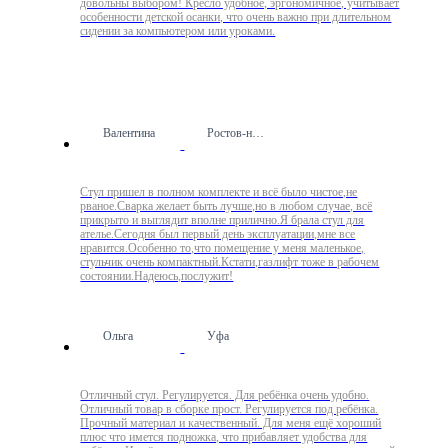
довольны выбором! Кресло удобное, эргономичное, учитывает
особенности детской осанки, что очень важно при длительном
сидении за компьютером или уроками.
Валентина
Ростов-на-Дону
Стул пришел в полном комплекте и всё было чистое,не
рваное.Сварка желает быть лучше,но в любом случае, всё
прикрыто и выглядит вполне прилично.Я брала стул для
ателье.Сегодня был первый день эксплуатации,мне все
нравится.Особенно то,что помещение у меня маленькое,
стульчик очень компактный.Кстати,газлифт тоже в рабочем
состоянии.Надеюсь,послужит!
Ольга
Уфа
Отличный стул. Регулируется. Для ребёнка очень удобно.
Отличный товар в сборке прост. Регулируется под ребёнка.
Прочный материал и качественный. Для меня ещё хороший
плюс что имется подножка, что прибавляет удобства для