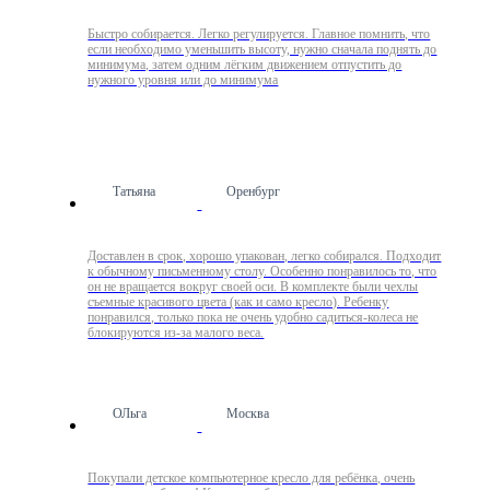
Быстро собирается. Легко регулируется. Главное помнить, что
если необходимо уменьшить высоту, нужно сначала поднять до
минимума, затем одним лёгким движением отпустить до
нужного уровня или до минимума
Татьяна
Оренбург
Доставлен в срок, хорошо упакован, легко собирался. Подходит
к обычному письменному столу. Особенно понравилось то, что
он не вращается вокруг своей оси. В комплекте были чехлы
съемные красивого цвета (как и само кресло). Ребенку
понравился, только пока не очень удобно садиться-колеса не
блокируются из-за малого веса.
ОЛьга
Москва
Покупали детское компьютерное кресло для ребёнка, очень